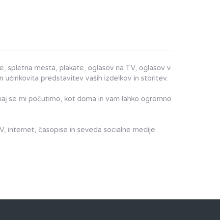
ke, spletna mesta, plakate, oglasov na TV, oglasov v
n učinkovita predstavitev vaših izdelkov in storitev.
Tukaj se mi počutimo, kot doma in vam lahko ogromno
, internet, časopise in seveda socialne medije.