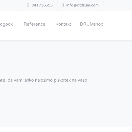
041718555
info@dtdrum.com
ogodki
Reference
Kontakt
DRUMshop
njate, da vam lahko naložimo piškotek na vašo