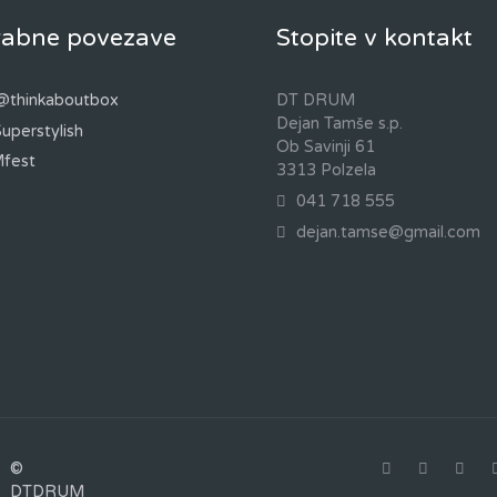
abne povezave
Stopite v kontakt
@thinkaboutbox
DT DRUM
Dejan Tamše s.p.
Superstylish
Ob Savinji 61
fest
3313 Polzela
041 718 555
dejan.tamse@gmail.com
©
DTDRUM