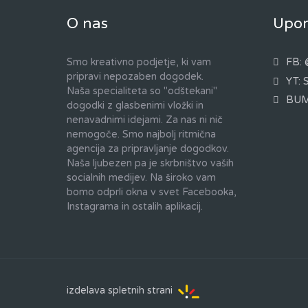
O nas
Upor
Smo kreativno podjetje, ki vam
FB: 
pripravi nepozaben dogodek.
YT: 
Naša specialiteta so "odštekani"
BUM
dogodki z glasbenimi vložki in
nenavadnimi idejami. Za nas ni nič
nemogoče. Smo najbolj ritmična
agencija za pripravljanje dogodkov.
Naša ljubezen pa je skrbništvo vaših
socialnih medijev. Na široko vam
bomo odprli okna v svet Facebooka,
Instagrama in ostalih aplikacij.
izdelava spletnih strani