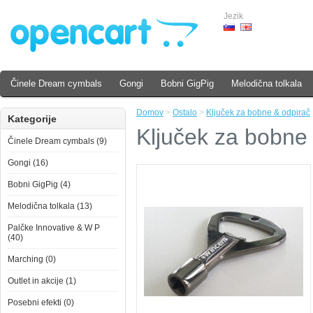
Jezik
Činele Dream cymbals
Gongi
Bobni GigPig
Melodična tolkala
Domov
>
Ostalo
>
Ključek za bobne & odpirač
Kategorije
Ključek za bobne
Činele Dream cymbals (9)
Gongi (16)
Bobni GigPig (4)
Melodična tolkala (13)
Palčke Innovative & W P
(40)
Marching (0)
Outlet in akcije (1)
Posebni efekti (0)