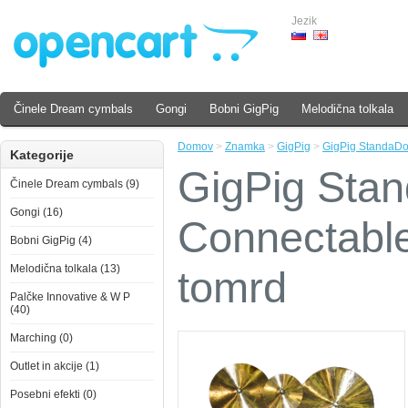
Jezik
Činele Dream cymbals
Gongi
Bobni GigPig
Melodična tolkala
Domov
>
Znamka
>
GigPig
>
GigPig StandaDod
Kategorije
GigPig Stan
Činele Dream cymbals (9)
Gongi (16)
Connectable
Bobni GigPig (4)
Melodična tolkala (13)
tomrd
Palčke Innovative & W P
(40)
Marching (0)
Outlet in akcije (1)
Posebni efekti (0)