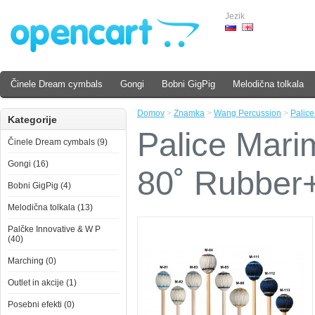
Jezik
Činele Dream cymbals
Gongi
Bobni GigPig
Melodična tolkala
Domov
>
Znamka
>
Wang Percussion
>
Palic
Kategorije
Palice Mari
Činele Dream cymbals (9)
Gongi (16)
80˚ Rubber
Bobni GigPig (4)
Melodična tolkala (13)
Palčke Innovative & W P
(40)
Marching (0)
Outlet in akcije (1)
Posebni efekti (0)