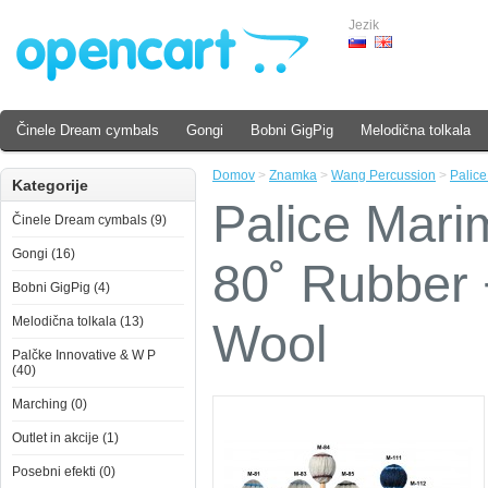
Jezik
Činele Dream cymbals
Gongi
Bobni GigPig
Melodična tolkala
Domov
>
Znamka
>
Wang Percussion
>
Palic
Kategorije
Palice Mari
Činele Dream cymbals (9)
Gongi (16)
80˚ Rubber
Bobni GigPig (4)
Melodična tolkala (13)
Wool
Palčke Innovative & W P
(40)
Marching (0)
Outlet in akcije (1)
Posebni efekti (0)