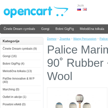
Jezik
Činele Dream cymbals
Gongi
Bobni GigPig
Melodična tolkala
Domov
>
Znamka
>
Wang Percussion
>
Palic
Kategorije
Palice Mari
Činele Dream cymbals (9)
Gongi (16)
90˚ Rubber
Bobni GigPig (4)
Melodična tolkala (13)
Wool
Palčke Innovative & W P
(40)
Marching (0)
Outlet in akcije (1)
Posebni efekti (0)