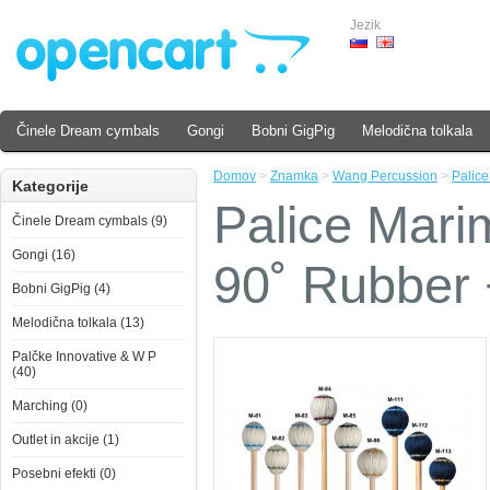
Jezik
Činele Dream cymbals
Gongi
Bobni GigPig
Melodična tolkala
Domov
>
Znamka
>
Wang Percussion
>
Palice
Kategorije
Palice Mari
Činele Dream cymbals (9)
Gongi (16)
90˚ Rubber
Bobni GigPig (4)
Melodična tolkala (13)
Palčke Innovative & W P
(40)
Marching (0)
Outlet in akcije (1)
Posebni efekti (0)