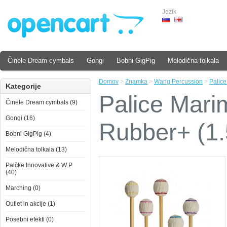
Jezik
Činele Dream cymbals
Gongi
Bobni GigPig
Melodična tolkala
Domov
>
Znamka
>
Wang Percussion
>
Palic
Kategorije
Palice Mari
Činele Dream cymbals (9)
Gongi (16)
Rubber+ (1
Bobni GigPig (4)
Melodična tolkala (13)
Palčke Innovative & W P
(40)
Marching (0)
Outlet in akcije (1)
Posebni efekti (0)