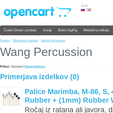
Jezik
Činele Dream cymbals
Gongi
Bobni GigPig
Melodična tolkala
Domov
>
Blagovna znamka
>
Wang Percussion
Wang Percussion
Prikaz:
Seznam
/
Razpredelnica
Primerjava izdelkov (0)
Palice Marimba, M-86, S, 
Rubber + (1mm) Rubber 
Ročaj iz ratana ali javora, 