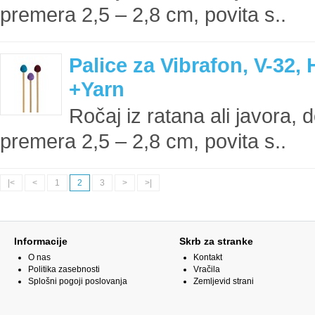
premera 2,5 – 2,8 cm, povita s..
Palice za Vibrafon, V-32, 
+Yarn
Ročaj iz ratana ali javora, 
premera 2,5 – 2,8 cm, povita s..
|<
<
1
2
3
>
>|
Informacije
Skrb za stranke
O nas
Kontakt
Politika zasebnosti
Vračila
Splošni pogoji poslovanja
Zemljevid strani