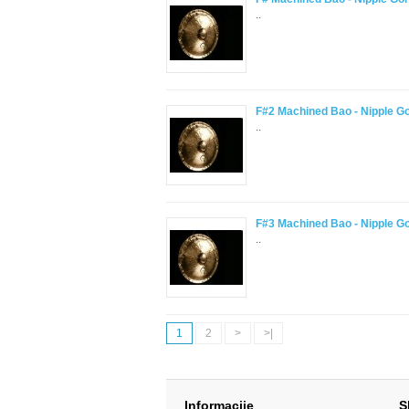
..
F#2 Machined Bao - Nipple G
..
F#3 Machined Bao - Nipple G
..
1
2
>
>|
Informacije
S