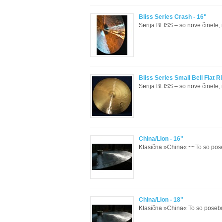
Bliss Series Crash - 16"
Serija BLISS – so nove činele,
Bliss Series Small Bell Flat R
Serija BLISS – so nove činele,
China/Lion - 16"
Klasična »China« ~~To so pos
China/Lion - 18"
Klasična »China« To so poseb