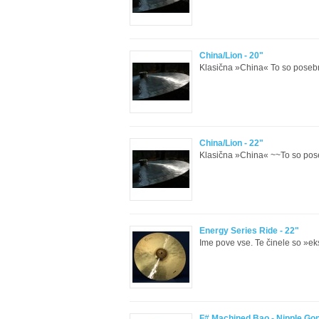
China/Lion - 20"
Klasična »China« To so poseb
China/Lion - 22"
Klasična »China« ~~To so pos
Energy Series Ride - 22"
Ime pove vse. Te činele so »eks
F# Machined Bao - Nipple Go