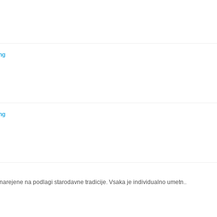
ng
ng
 narejene na podlagi starodavne tradicije. Vsaka je individualno umetn..