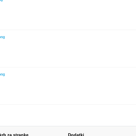
ong
ong
krb za stranke
Dodatki