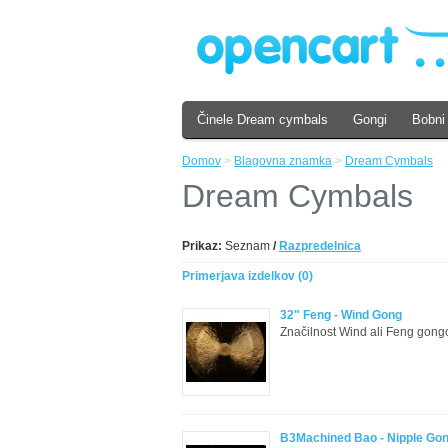
Činele Dream cymbals
Gongi
Bobni
Domov
>
Blagovna znamka
>
Dream Cymbals
Dream Cymbals
Prikaz:
Seznam
/
Razpredelnica
Primerjava izdelkov (0)
32" Feng - Wind Gong
Značilnost Wind ali Feng gongov
B3Machined Bao - Nipple Go