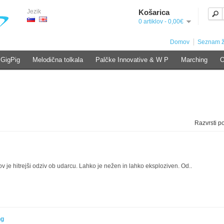
Jezik
Košarica
0 artiklov - 0,00€
Domov
Seznam že
 GigPig
Melodična tolkala
Palčke Innovative & W P
Marching
O
Razvrsti p
 je hitrejši odziv ob udarcu. Lahko je nežen in lahko eksploziven. Od..
ng