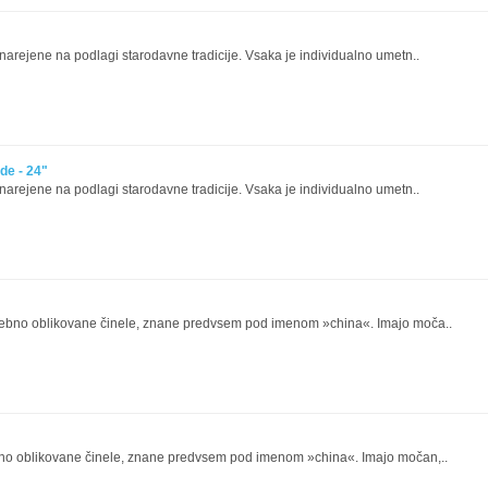
 narejene na podlagi starodavne tradicije. Vsaka je individualno umetn..
ide - 24"
 narejene na podlagi starodavne tradicije. Vsaka je individualno umetn..
ebno oblikovane činele, znane predvsem pod imenom »china«. Imajo moča..
no oblikovane činele, znane predvsem pod imenom »china«. Imajo močan,..