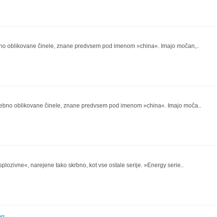
no oblikovane činele, znane predvsem pod imenom »china«. Imajo močan,..
ebno oblikovane činele, znane predvsem pod imenom »china«. Imajo moča..
plozivne«, narejene tako skrbno, kot vse ostale serije. »Energy serie..
ng