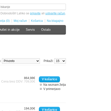
Dobrodošli! Lahko se
prijavite
ali
ustvarite račun
.
lja (0)
Moj račun
Košarica
Na blagajno
utlet in akcije
Servis
Ostalo
o:
Prikaži:
864,98€
Cena brez DDV: 709,00€
Na seznam želja
V primerjavo
194,00€